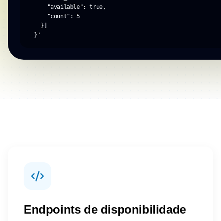
      "available": true,

      "count": 5

    }]

  }'
Endpoints de disponibilidade