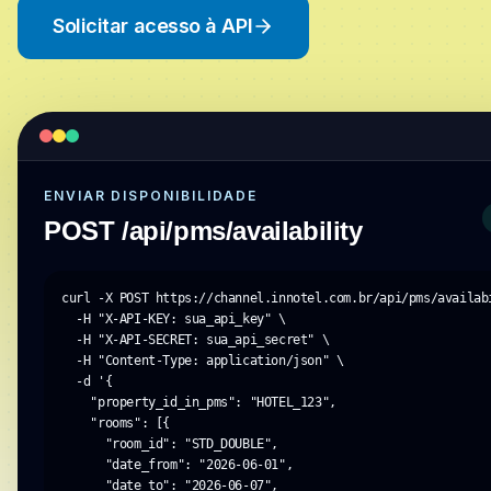
Solicitar acesso à API
ENVIAR DISPONIBILIDADE
POST /api/pms/availability
curl -X POST https://channel.innotel.com.br/api/pms/availabi
  -H "X-API-KEY: sua_api_key" \

  -H "X-API-SECRET: sua_api_secret" \

  -H "Content-Type: application/json" \

  -d '{

    "property_id_in_pms": "HOTEL_123",

    "rooms": [{

      "room_id": "STD_DOUBLE",

      "date_from": "2026-06-01",

      "date_to": "2026-06-07",
